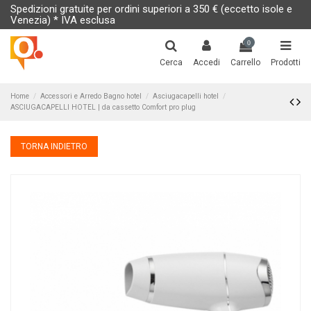
Spedizioni gratuite per ordini superiori a 350 € (eccetto isole e
Venezia) * IVA esclusa
0
Cerca
Accedi
Carrello
Prodotti
Home
Accessori e Arredo Bagno hotel
Asciugacapelli hotel
ASCIUGACAPELLI HOTEL | da cassetto Comfort pro plug
TORNA INDIETRO