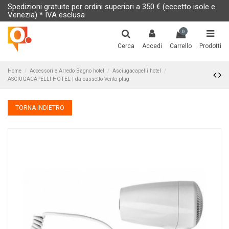
Spedizioni gratuite per ordini superiori a 350 € (eccetto isole e
Venezia) * IVA esclusa
0
Cerca
Accedi
Carrello
Prodotti
Home
Accessori e Arredo Bagno hotel
Asciugacapelli hotel
ASCIUGACAPELLI HOTEL | da cassetto Vento plug
TORNA INDIETRO