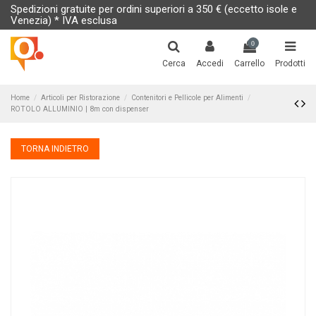
Spedizioni gratuite per ordini superiori a 350 € (eccetto isole e
Venezia) * IVA esclusa
0
Cerca
Accedi
Carrello
Prodotti
Home
Articoli per Ristorazione
Contenitori e Pellicole per Alimenti
ROTOLO ALLUMINIO | 8m con dispenser
TORNA INDIETRO