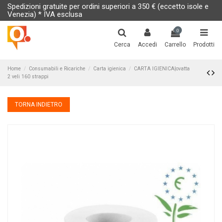
Spedizioni gratuite per ordini superiori a 350 € (eccetto isole e
Venezia) * IVA esclusa
0
Cerca
Accedi
Carrello
Prodotti
Home
Consumabili e Ricariche
Carta igienica
CARTA IGIENICA|ovatta
2 veli 160 strappi
TORNA INDIETRO