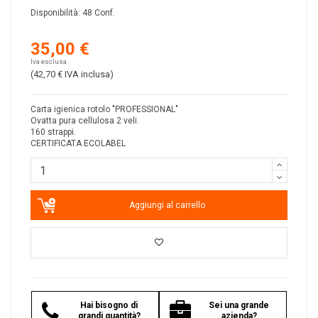
Disponibilità:
48 Conf.
35,00 €
Iva esclusa
(42,70 €
IVA inclusa
)
Carta igienica rotolo "PROFESSIONAL"
Ovatta pura cellulosa 2 veli.
160 strappi.
CERTIFICATA ECOLABEL
Aggiungi al carrello
Hai bisogno di
Sei una grande
grandi quantità?
azienda?