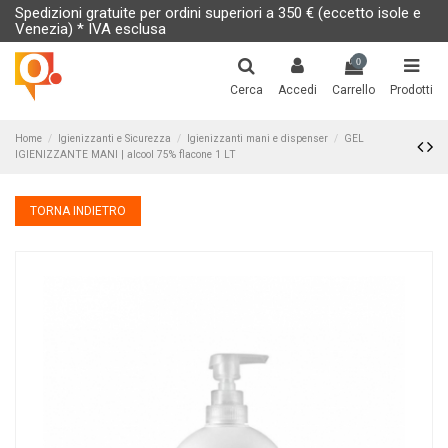
Spedizioni gratuite per ordini superiori a 350 € (eccetto isole e
Venezia) * IVA esclusa
0
Cerca
Accedi
Carrello
Prodotti
Home
Igienizzanti e Sicurezza
Igienizzanti mani e dispenser
GEL
IGIENIZZANTE MANI | alcool 75% flacone 1 LT
TORNA INDIETRO