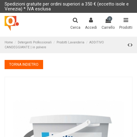
Spedizioni gratuite per ordini superiori a 350 € (eccetto isole e
Venezia) * IVA esclusa
0
Cerca
Accedi
Carrello
Prodotti
Home
Detergenti Professionali
Prodotti Lavanderia
ADDITIVO
CANDEGGIANTE | in polvere
TORNA INDIETRO