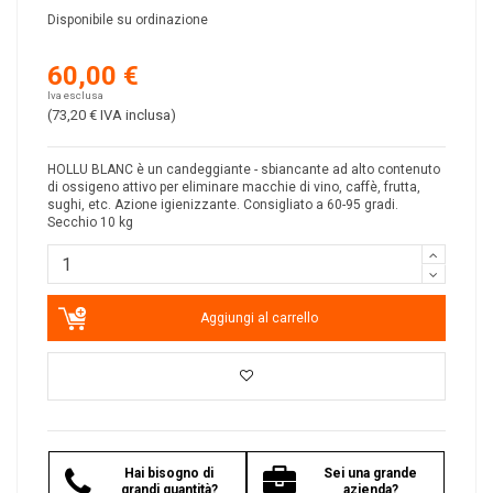
Disponibile su ordinazione
60,00 €
Iva esclusa
(73,20 €
IVA inclusa
)
HOLLU BLANC è un candeggiante - sbiancante ad alto contenuto
di ossigeno attivo per eliminare macchie di vino, caffè, frutta,
sughi, etc. Azione igienizzante. Consigliato a 60-95 gradi.
Secchio 10 kg
Aggiungi al carrello
Hai bisogno di
Sei una grande
grandi quantità?
azienda?