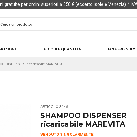
ni gratuite per ordini superiori a 350 € (eccetto isole e Venezia) * IV
MOZIONI
PICCOLE QUANTITÀ
ECO-FRIENDLY
O DISPENSER | ricaricabile MAREVITA
ARTICOLO
3146
SHAMPOO DISPENSER
ricaricabile MAREVITA
VENDUTO SINGOLARMENTE