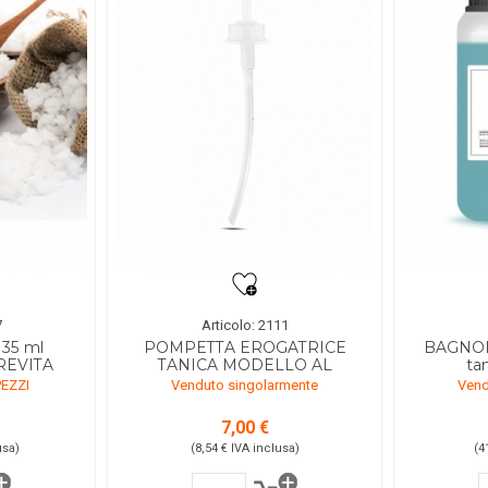
7
Articolo: 2111
35 ml
POMPETTA EROGATRICE
BAGNO
AREVITA
TANICA MODELLO AL
tan
PEZZI
Venduto singolarmente
Vend
7,00 €
usa
)
(8,54 €
IVA inclusa
)
(4