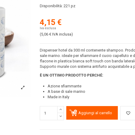
Disponibilità:
221 pz
4,15 €
Iva esclusa
(5,06 €
IVA inclusa
)
Dispenser hotel da 300 ml contenente shampoo. Prodott
sale marino. ideale per sfiammare il cuoio capelluto e d
flacone in plastica bianca soft touch con banda laterale
Supporto murale con sistema antifurto acquistabile a pa
È UN OTTIMO PRODOTTO PERCH
É
:
Azione sfiammante
A base di sale marino
Made in Italy
Aggiungi al carrello