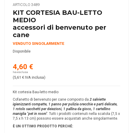
ARTICOLO
3489
KIT CORTESIA BAU-LETTO
MEDIO
accessori di benvenuto per
cane
VENDUTO SINGOLARMENTE
Disponibile
4,60 €
Iva esclusa
(5,61 €
IVA inclusa
)
Kit cortesia Bau-letto medio
Cofanetto di benvenuto per cane composto da
2 salviette
igienizzanti compatte, 1 panno per pulizia orecchie e parti delicate,
1 rotolo sacchetti per deiezioni, 1 pallina da gioco, 1 cartellino
maniglia "pet in room"
. Tutti i prodotti contenuti nella scatola (7,5 x
7,5 x h 13 cm) possono essere acquistati anche singolarmente.
È UN OTTIMO PRODOTTO PERCH
É
: