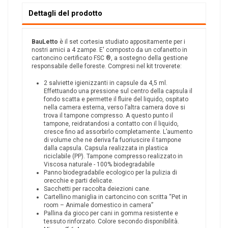
Dettagli del prodotto
BauLetto
è il set cortesia studiato appositamente per i
nostri amici a 4 zampe. E' composto da un cofanetto in
cartoncino certificato FSC ®, a sostegno della gestione
responsabile delle foreste. Compresi nel kit troverete:
2 salviette igienizzanti in capsule da 4,5 ml.
Effettuando una pressione sul centro della capsula il
fondo scatta e permette il fluire del liquido, ospitato
nella camera esterna, verso l’altra camera dove si
trova il tampone compresso. A questo punto il
tampone, reidratandosi a contatto con il liquido,
cresce fino ad assorbirlo completamente. L’aumento
di volume che ne deriva fa fuoriuscire il tampone
dalla capsula. Capsula realizzata in plastica
riciclabile (PP). Tampone compresso realizzato in
Viscosa naturale - 100% biodegradabile
Panno biodegradabile ecologico per la pulizia di
orecchie e parti delicate.
Sacchetti per raccolta deiezioni cane.
Cartellino maniglia in cartoncino con scritta “Pet in
room – Animale domestico in camera”
Pallina da gioco per cani in gomma resistente e
tessuto rinforzato. Colore secondo disponibilità.