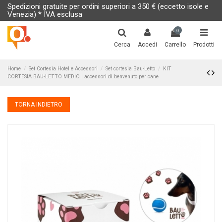
Spedizioni gratuite per ordini superiori a 350 € (eccetto isole e
Venezia) * IVA esclusa
0
Cerca
Accedi
Carrello
Prodotti
Home
Set Cortesia Hotel e Accessori
Set cortesia Bau-Letto
KIT
CORTESIA BAU-LETTO MEDIO | accessori di benvenuto per cane
TORNA INDIETRO