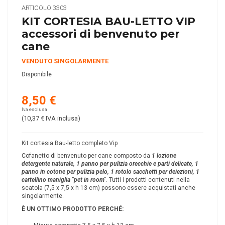
ARTICOLO
3303
KIT CORTESIA BAU-LETTO VIP
accessori di benvenuto per
cane
VENDUTO SINGOLARMENTE
Disponibile
8,50 €
Iva esclusa
(10,37 €
IVA inclusa
)
Kit cortesia Bau-letto completo Vip
Cofanetto di benvenuto per cane composto da
1 lozione
detergente naturale, 1 panno per pulizia orecchie e parti delicate, 1
panno in cotone per pulizia pelo, 1 rotolo sacchetti per deiezioni, 1
cartellino maniglia "pet in room"
. Tutti i prodotti contenuti nella
scatola (7,5 x 7,5 x h 13 cm) possono essere acquistati anche
singolarmente.
È UN OTTIMO PRODOTTO PERCH
É
: