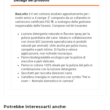
Dettagli del prodotto
BauLetto
è il set cortesia studiato appositamente per i
nostri amici a 4 zampe. E' composto da un cofanetto in
cartoncino certificato FSC ®, a sostegno della gestione
responsabile delle foreste. Compresi nel kit troverete:
Lozione detergente naturale in flacone spray per la
pulizia quotidiana del cane. Ideata in collaborazione
con Union BIO (azienda specializzata in prodotti
naturali per animali). Utile anche per pulire muso,
zampette e parti intime. Di facile e veloce
applicazione, non richiede risciacquo.
Panno biodegradabile ecologico per la pulizia di
orecchie e parti delicate.
Panno in cotone 100% ideale per la pulizia del pelo in
combinazione con la lozione detergente.
Sacchetti per raccolta deiezioni cane.
Cartellino maniglia in cartoncino con scritta “Pet in
room – Animale domestico in camera”
Potrebbe interessarti anche: