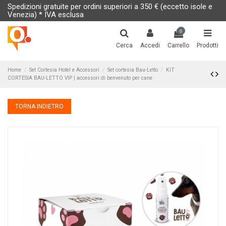
Spedizioni gratuite per ordini superiori a 350 € (eccetto isole e
Venezia) * IVA esclusa
0
Cerca
Accedi
Carrello
Prodotti
Home
Set Cortesia Hotel e Accessori
Set cortesia Bau-Letto
KIT
CORTESIA BAU-LETTO VIP | accessori di benvenuto per cane
TORNA INDIETRO