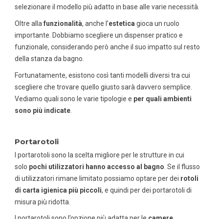
selezionare il modello più adatto in base alle varie necessità.
Oltre alla
funzionalità
, anche l’
estetica
gioca un ruolo
importante. Dobbiamo scegliere un dispenser pratico e
funzionale, considerando però anche il suo impatto sul resto
della stanza da bagno.
Fortunatamente, esistono così tanti modelli diversi tra cui
scegliere che trovare quello giusto sarà davvero semplice.
Vediamo quali sono le varie tipologie e
per quali ambienti
sono più indicate
.
Portarotoli
I portarotoli sono la scelta migliore per le strutture in cui
solo
pochi utilizzatori hanno accesso al bagno
. Se il flusso
di utilizzatori rimane limitato possiamo optare per dei
rotoli
di carta igienica più piccoli
, e quindi per dei portarotoli di
misura più ridotta.
I portarotoli sono l’opzione più adatta per le
camere